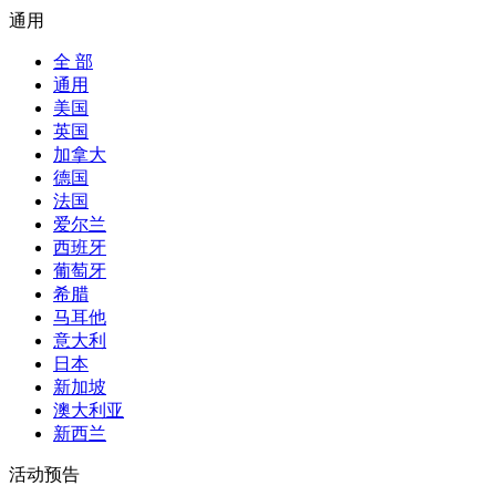
通用
全 部
通用
美国
英国
加拿大
德国
法国
爱尔兰
西班牙
葡萄牙
希腊
马耳他
意大利
日本
新加坡
澳大利亚
新西兰
活动预告