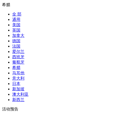
希腊
全 部
通用
美国
英国
加拿大
德国
法国
爱尔兰
西班牙
葡萄牙
希腊
马耳他
意大利
日本
新加坡
澳大利亚
新西兰
活动预告