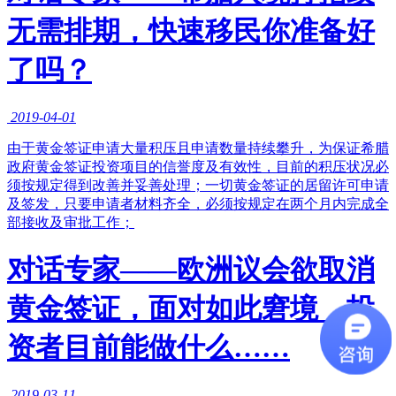
无需排期，快速移民你准备好
了吗？
2019-04-01
​由于黄金签证申请大量积压且申请数量持续攀升，为保证希腊
政府黄金签证投资项目的信誉度及有效性，目前的积压状况必
须按规定得到改善并妥善处理；一切黄金签证的居留许可申请
及签发，只要申请者材料齐全，必须按规定在两个月内完成全
部接收及审批工作；
对话专家——欧洲议会欲取消
黄金签证，面对如此窘境，投
资者目前能做什么……
2019-03-11