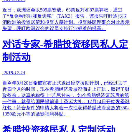
近日，欧洲议会以505票赞成、63票反对和87票弃权，通过
了“反金融犯罪和反逃税”（TAX3）报告，该报告呼吁逐步取
消欧洲的投资居留和投资入籍计划。投资移民理事会对此表示
失望，呼吁欧洲议会的议员支持行业标准的提高。
对话专家-希腊投资移民私人定
制活动
2018-12-14
自今年8月20日希腊宣布正式退出经济援助计划，已经过去了
近四个月的时间，现在希腊经济发展渐渐走上正轨，取得了财
政盈余，这真的称得上“苦尽甘来”。如今希腊经济复苏后的第
一件事，就是给国民提前送上圣诞大礼：12月14日开始发圣诞
红包！符合条件的申请人将会一次性获得希腊政府发放的350-
1350欧元不等的圣诞福利补贴。
希腊投资移民私人定制活动