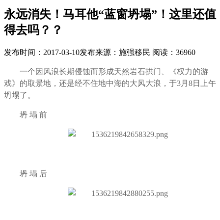
永远消失！马耳他“蓝窗坍塌”！这里还值
得去吗？？
发布时间：
2017-03-10
发布来源：
施强移民
阅读：
36960
一个因风浪长期侵蚀而形成天然岩石拱门、《权力的游
戏》的取景地，还是经不住地中海的大风大浪，于3月8日上午
坍塌了。
坍 塌 前
坍 塌 后