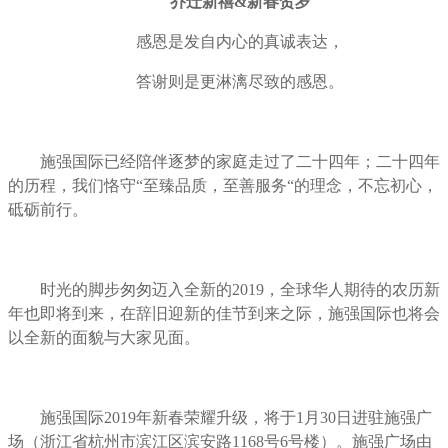
乔迁新禧&新春贺岁
感恩是发自内心的真诚表达，
答谢则是更淋漓尽致的感恩。
施强国际已经陪伴逐梦的家庭走过了二十四年；二十四年
的历程，我们恪守“至臻品质，至善服务“的理念，不忘初心，
砥砺前行。
时光的脚步匆匆迈入全新的2019，全球华人期待的农历新
年也即将到来，在辞旧迎新的佳节到来之际，施强国际也将会
以全新的面貌与大家见面。
施强国际2019年新春荣耀升级，将于1月30日进驻施强广
场（浙江省杭州市滨江区滨安路1168号6号楼）。施强广场由