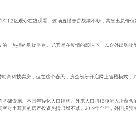
是有1.2亿观众在线观看。这场直播更是战绩不斐，共售出总价值约
爱的、热捧的购物平台。尤其是在疫情的影响下，民众外出购物
借助高科技卖房，但在这个春天，房企纷纷开启网上售楼模式，兴
的基础设施、本国年轻化人口结构、外来人口持续净流入所蕴含
资者对土耳其的房产投资热情只增不减。2019年全年，外国投资者在土