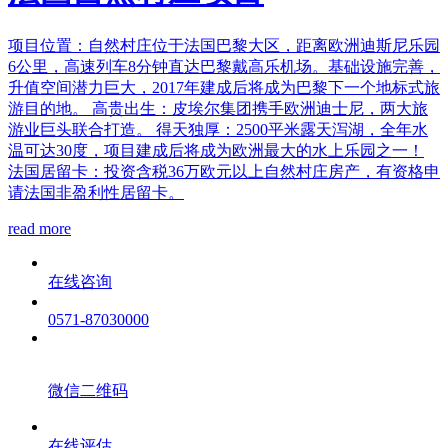
项目位置：自然村庄位于法国巴黎大区，距离欧洲迪斯尼乐园
6公里，高速列车8分钟直达巴黎戴高乐机场。基础设施完善，
升值空间潜力巨大，2017年建成后将成为巴黎下一个地标式旅
游目的地。 高贵出生：皮埃尔集团携手欧洲迪士尼，两大旅
游业巨头联合打造。 得天独厚：2500平米露天泻湖，全年水
温可达30度，项目建成后将成为欧洲最大的水上乐园之一！
法国居留卡：投资含税36万欧元以上自然村庄房产，有资格申
请法国非盈利性居留卡。
read more
在线咨询
0571-87030000
微信二维码
在线评估