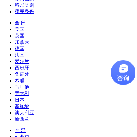
移民类别
移民身份
全 部
美国
英国
加拿大
德国
法国
爱尔兰
西班牙
葡萄牙
希腊
马耳他
意大利
日本
新加坡
澳大利亚
新西兰
全 部
创业类