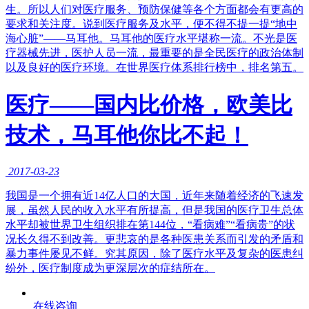
生。所以人们对医疗服务、预防保健等各个方面都会有更高的
要求和关注度。说到医疗服务及水平，便不得不提一提“地中
海心脏”——马耳他。马耳他的医疗水平堪称一流。不光是医
疗器械先进，医护人员一流，最重要的是全民医疗的政治体制
以及良好的医疗环境。在世界医疗体系排行榜中，排名第五。
医疗——国内比价格，欧美比
技术，马耳他你比不起！
2017-03-23
我国是一个拥有近14亿人口的大国，近年来随着经济的飞速发
展，虽然人民的收入水平有所提高，但是我国的医疗卫生总体
水平却被世界卫生组织排在第144位，“看病难”“看病贵”的状
况长久得不到改善。更悲哀的是各种医患关系而引发的矛盾和
暴力事件屡见不鲜。究其原因，除了医疗水平及复杂的医患纠
纷外，医疗制度成为更深层次的症结所在。
在线咨询