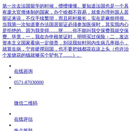
第一次去法国留学的时候，懵懵懂懂。要知道法国也是一个具
有庞大官僚体制的国家，办个啥都不容易，就拿办理外国人居
留证来说，不仅手续繁琐，而且耗时极长，实在是麻烦得很。
当我第一次知道要办法国居留证必须参加医保时，其实我内心
是拒绝的。因为我觉得……呀……你不能叫我交保费我就交保
费。毕竟，一，我在办申根签证时，明明买过保险；二，发达
资本主义国家看病一定很贵，别说我短时间内生病几率很小，
就算生病，宁肯硬撑回国，也不要把钱都花在这上头（也许治
个发烧花的钱就够买个驴包了……）。
在线咨询
0571-87030000
微信二维码
在线评估
热点答疑