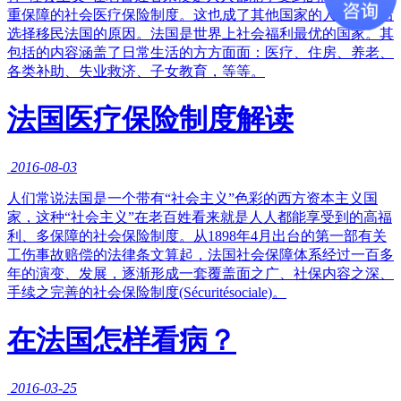
重保障的社会医疗保险制度。这也成了其他国家的人争先恐后
选择移民法国的原因。法国是世界上社会福利最优的国家。其
包括的内容涵盖了日常生活的方方面面：医疗、住房、养老、
各类补助、失业救济、子女教育，等等。
法国医疗保险制度解读
2016-08-03
人们常说法国是一个带有“社会主义”色彩的西方资本主义国
家，这种“社会主义”在老百姓看来就是人人都能享受到的高福
利、多保障的社会保险制度。从1898年4月出台的第一部有关
工伤事故赔偿的法律条文算起，法国社会保障体系经过一百多
年的演变、发展，逐渐形成一套覆盖面之广、社保内容之深、
手续之完善的社会保险制度(Sécuritésociale)。
在法国怎样看病？
2016-03-25