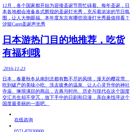
12月，各个国家都开始为迎接圣诞节而忙碌着。每年圣诞，日
本各地都会准备各式辉煌的圣诞灯光秀，充斥着浓浓的节日氛
围，让人大饱眼福。本年度东京有哪些浪漫灯光秀最值得看？
汐留Caret圣诞声光秀
日本游热门目的地推荐，吃货
有福利哦
2016-11-23
日本，春夏秋冬从南到北都有数不尽的风情，漫天的樱花雪、
吃到破产的美味小吃、洗去疲惫的温泉、让人心灵升华的神社
寺庙、琳琅满目的商品，古典与时尚、历史与现代在这个国度
交汇共生却不突兀，放下手中的日剧和日漫，亲自来找寻这个
国度最美丽的一面吧。
在线咨询
0571-87030000