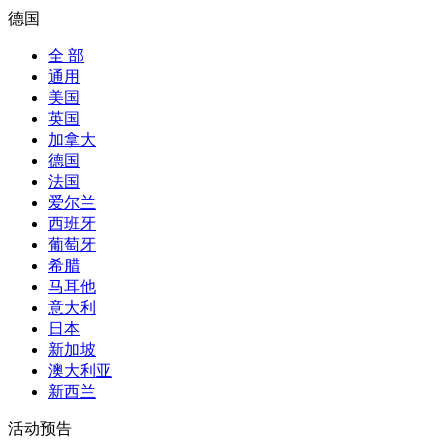
德国
全 部
通用
美国
英国
加拿大
德国
法国
爱尔兰
西班牙
葡萄牙
希腊
马耳他
意大利
日本
新加坡
澳大利亚
新西兰
活动预告