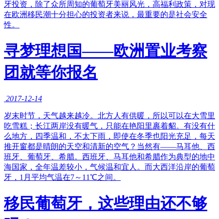
牙投资，除了众所周知的葡萄牙美丽风光，高福利政策，对现
在欧洲移民潮十分担心的投资者来说，最重要的是社会安全
性。
寻梦理想国——欧洲置业考察
团就等你报名
2017-12-14
岁末时节，天气越来越冷。北方人有供暖，所以可以在大雪里
吃雪糕；长江两岸没有暖气，只能在艳阳里裹着貂。有没有什
么地方，四季温和，不太下雨，即使在冬季也阳光充足，每天
推开窗都是晴朗的天空和清新的空气？当然有——马耳他、西
班牙、葡萄牙、希腊。西班牙、马耳他和希腊作为典型的地中
海国家，全年温差较小，气候温和宜人。而大西洋沿岸的葡萄
牙，1月平均气温在7～11℃之间。
移民葡萄牙，这些理由还不够