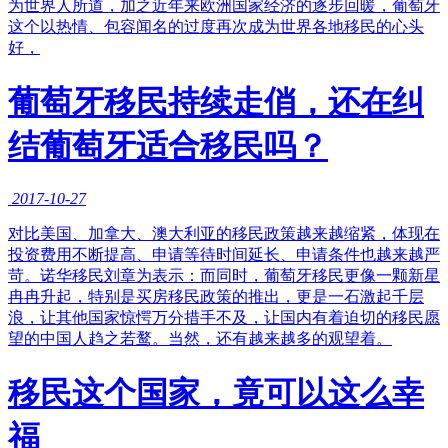
为世界人所道，加之近年来欧洲国家经济的逐步回暖，葡萄牙
这个以热情、包容闻名的过度再次成为世界各地移民的心头
好，
葡萄牙移民持续走俏，还在纠
结葡萄牙适合移民吗？
2017-10-27
对比美国、加拿大、澳大利亚的移民政策越来越缩紧，体现在
投资费用不断提高、申请等待时间延长、申请条件也越来越严
苛。诺华移民刘章为表示：而同时，葡萄牙移民更像一颗新星
冉冉升起，特别是买房移民政策的推出，更是一石激起千层
浪，让其他国家惊愕万分措手不及，让国内有着迫切的移民愿
望的中国人趋之若鹜。当然，还有越来越多的观望着。
移民这个国家，竟可以这么幸
福