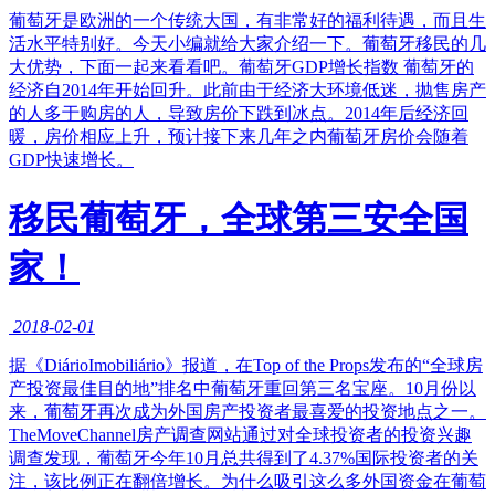
葡萄牙是欧洲的一个传统大国，有非常好的福利待遇，而且生
活水平特别好。今天小编就给大家介绍一下。葡萄牙移民的几
大优势，下面一起来看看吧。葡萄牙GDP增长指数 葡萄牙的
经济自2014年开始回升。此前由于经济大环境低迷，抛售房产
的人多于购房的人，导致房价下跌到冰点。2014年后经济回
暖，房价相应上升，预计接下来几年之内葡萄牙房价会随着
GDP快速增长。
移民葡萄牙，全球第三安全国
家！
2018-02-01
据《DiárioImobiliário》报道，在Top of the Props发布的“全球房
产投资最佳目的地”排名中葡萄牙重回第三名宝座。10月份以
来，葡萄牙再次成为外国房产投资者最喜爱的投资地点之一。
TheMoveChannel房产调查网站通过对全球投资者的投资兴趣
调查发现，葡萄牙今年10月总共得到了4.37%国际投资者的关
注，该比例正在翻倍增长。为什么吸引这么多外国资金在葡萄