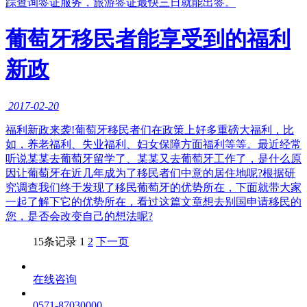
踪查询签证服务，旅游签证最快三日就能出签。
葡萄牙移民者能享受到的福利
新政
2017-02-20
福利新政来袭!葡萄牙移民者们在政策上好多重磅大福利，比
如，养老福利、失业福利、妇女保障方面福利等等。最近经常
听说某某去葡萄牙留学了、某某又去葡萄牙工作了，是什么原
因让葡萄牙在近几年成为了移民者们中意的居住地呢?根据研
究调查我们终于发现了移民葡萄牙的优势所在，下面就带大家
一起了解下它的优势所在，看过这篇文章想去别国申请移民的
您，是否会改变自己的想法呢?
15条记录
1
2
下一页
在线咨询
0571-87030000