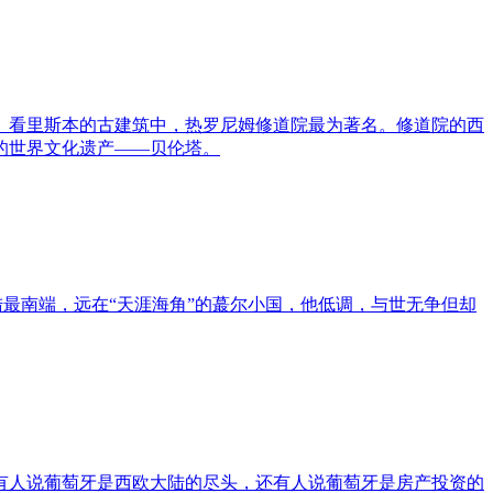
。看里斯本的古建筑中，热罗尼姆修道院最为著名。修道院的西
的世界文化遗产——贝伦塔。
最南端，远在“天涯海角”的蕞尔小国，他低调，与世无争但却
有人说葡萄牙是西欧大陆的尽头，还有人说葡萄牙是房产投资的