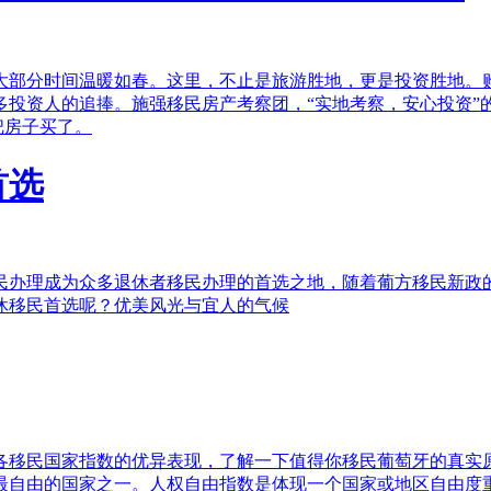
大部分时间温暖如春。这里，不止是旅游胜地，更是投资胜地。
投资人的追捧。施强移民房产考察团，“实地考察，安心投资”的
把房子买了。
首选
民办理成为众多退休者移民办理的首选之地，随着葡方移民新政
休移民首选呢？优美风光与宜人的气候
各移民国家指数的优异表现，了解一下值得你移民葡萄牙的真实原
自由的国家之一。人权自由指数是体现一个国家或地区自由度重要