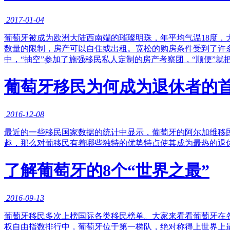
2017-01-04
葡萄牙被成为欧洲大陆西南端的璀璨明珠，年平均气温18度，
数量的限制，房产可以自住或出租。宽松的购房条件受到了许多
中，“抽空”参加了施强移民私人定制的房产考察团，“顺便”就
葡萄牙移民为何成为退休者的
2016-12-08
最近的一些移民国家数据的统计中显示，葡萄牙的阿尔加维移
趣，那么对葡移民有着哪些独特的优势特点使其成为最热的退
了解葡萄牙的8个“世界之最”
2016-09-13
葡萄牙移民多次上榜国际各类移民榜单。大家来看看葡萄牙在
权自由指数排行中，葡萄牙位于第一梯队，绝对称得上世界上最