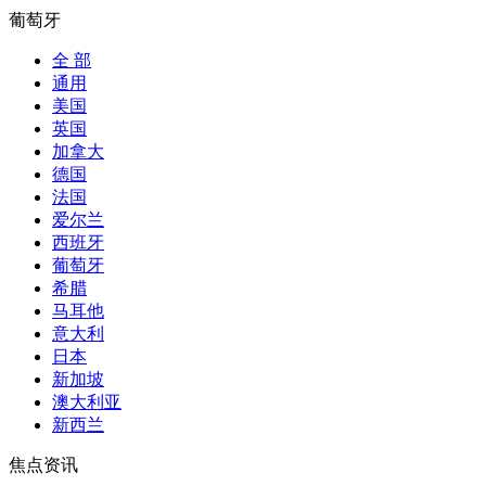
葡萄牙
全 部
通用
美国
英国
加拿大
德国
法国
爱尔兰
西班牙
葡萄牙
希腊
马耳他
意大利
日本
新加坡
澳大利亚
新西兰
焦点资讯