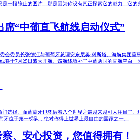
只是一幅静止的图片，那是因为你没有真正探索它的魅力，它的
出席“中葡直飞航线启动仪式”
常委会委员长张德江与葡萄牙总理安东尼奥·科斯塔、海航集团董事
”航线将于7月25日盛大开航。该航线填补了中葡两国的直航空白
！
热门选择。而葡萄牙也凭借着八个世界之最越来越引人注目了。
葡萄牙位于第一梯队，绝对称得上世界上最自由的国家之一。
考察、安心投资，您值得拥有！