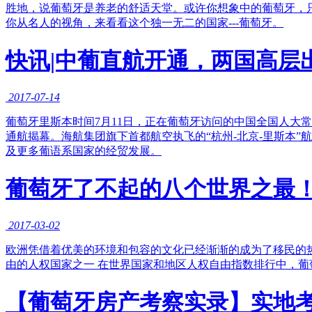
胜地，说葡萄牙是养老的舒适天堂。或许你想象中的葡萄牙，
你从名人的视角，来看看这个独一无二的国家---葡萄牙。
快讯|中葡直航开通，两国高层
2017-07-14
葡萄牙里斯本时间7月11日，正在葡萄牙访问的中国全国人大
通航揭幕。海航集团旗下首都航空执飞的“杭州-北京-里斯本
及更多葡语系国家的经贸发展。
葡萄牙了不起的八个世界之最
2017-03-02
欧洲凭借着优美的环境和包容的文化已经渐渐的成为了移民的
由的人权国家之一 在世界国家和地区人权自由指数排行中，
【葡萄牙房产考察实录】实地