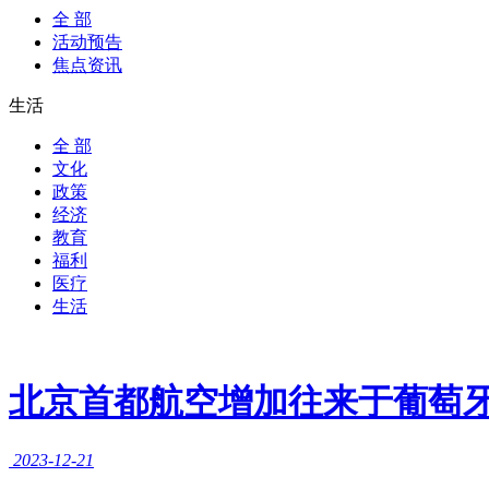
全 部
活动预告
焦点资讯
生活
全 部
文化
政策
经济
教育
福利
医疗
生活
北京首都航空增加往来于葡萄
2023-12-21