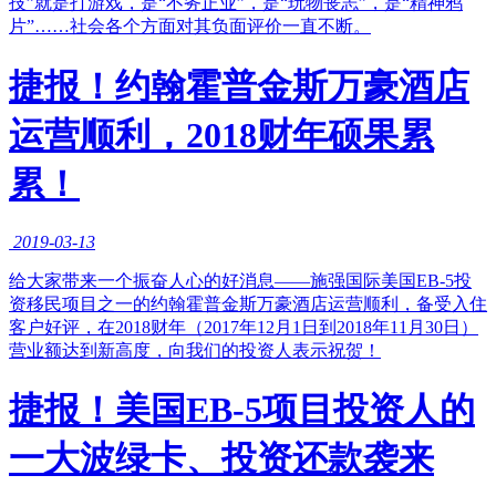
技”就是打游戏，是“不务正业”，是“玩物丧志”，是“精神鸦
片”……社会各个方面对其负面评价一直不断。
捷报！约翰霍普金斯万豪酒店
运营顺利，2018财年硕果累
累！
2019-03-13
​给大家带来一个振奋人心的好消息——施强国际美国EB-5投
资移民项目之一的约翰霍普金斯万豪酒店运营顺利，备受入住
客户好评，在2018财年（2017年12月1日到2018年11月30日）
营业额达到新高度，向我们的投资人表示祝贺！
捷报！美国EB-5项目投资人的
一大波绿卡、投资还款袭来