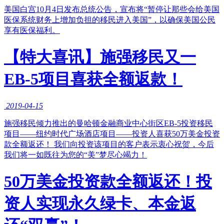
美国白宫10月4日发布总统公告，宣布将“暂停让那些会给美国
医保系统财务上增加负担的移民进入美国”，以确保美国公民
享有医保福利。
【特大喜讯】施强移民又一
EB-5项目喜获全额返款！
2019-04-15
​施强移民倾力推出的曼哈顿金融商业中心街区EB-5投资移民
项目——纽约时代广场酒店项目——投资人喜获50万美金投资
款全额返还！ 我们向投资该项目的客户表示衷心祝贺，今后
我们将一如既往为您的“美”梦尽心竭力！
50万美金投资款全额返还！投
资人实现永久绿卡、本金返