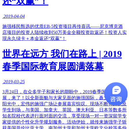
还“双赢”！
2019-04-04
​施强移民甄选的优质EB-5投资项目再传喜讯——尼克博克酒
店项目的投资人陆续收到50万美金全额投资款返还！投资人实
现永久绿卡＋本金返还“双赢”！
世界在远方 我们在路上 | 2019
春季国际教育展圆满落幕
2019-03-25
​3月24日，在众多学子和家长的期盼中，2019春季国际教育
展，来了！以全新面貌与大家见面的施强国际，矗立在春日的
阳光中，宏伟的施强广场让参展嘉宾惊叹。现场不断有家长及
学生到场，与美国、加拿大、英国、澳大利亚、日本等数多所
知名院校代表进行面对面的交流，享受现场一对一资深留学专
家提供的个性化升学规划服务。活动伊始，就传来施强学子斩
获美国哥伦比亚大学、南加州大学和加州大学欧文分校等多份