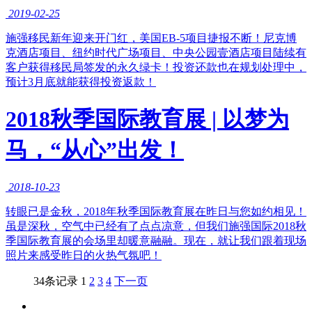
2019-02-25
​施强移民新年迎来开门红，美国EB-5项目捷报不断！尼克博
克酒店项目、纽约时代广场项目、中央公园壹酒店项目陆续有
客户获得移民局签发的永久绿卡！投资还款也在规划处理中，
预计3月底就能获得投资返款！
2018秋季国际教育展 | 以梦为
马，“从心”出发！
2018-10-23
转眼已是金秋，2018年秋季国际教育展在昨日与您如约相见！
虽是深秋，空气中已经有了点点凉意，但我们施强国际2018秋
季国际教育展的会场里却暖意融融。现在，就让我们跟着现场
照片来感受昨日的火热气氛吧！
34条记录
1
2
3
4
下一页